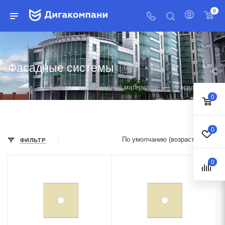
0
Фасадные системы
6
—
—
—
Главная
Каталог
Фасадные материалы
Фасадные сист
0
0
По умолчанию (возрастание)
ФИЛЬТР
0