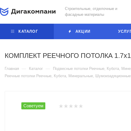
Строительные, отделочные и
фасадные материалы
КАТАЛОГ
АКЦИИ
УСЛУ
КОМПЛЕКТ РЕЕЧНОГО ПОТОЛКА 1.7х
—
—
Главная
Каталог
Подвесные потолки Реечные, Кубота, Ми
Реечные потолки Реечные, Кубота, Минеральные, Шумоизадяционны
Советуем