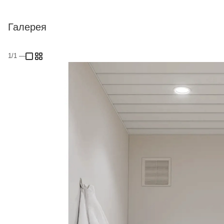
Галерея
1/1
—