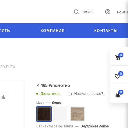
ПОИСК
ВОЙТИ
ПИТЬ
КОМПАНИЯ
КОНТАКТЫ
0
3D FLEX
0
4 465
₽
/полотно
0
Достаточно
Нашли дешевле?
Цвет
—
Венге
Варианты открывания
—
Внутрннее левое