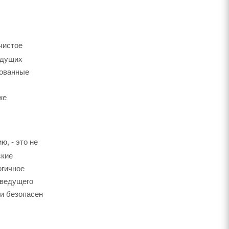
чистое
едущих
рованные
же
, - это не
ские
огичное
 ведущего
и безопасен