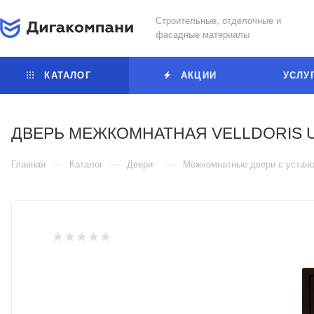
Строительные, отделочные и
фасадные материалы
КАТАЛОГ
АКЦИИ
УСЛУ
ДВЕРЬ МЕЖКОМНАТНАЯ VELLDORIS UN
—
—
—
Главная
Каталог
Двери
Межкомнатные двери с устано