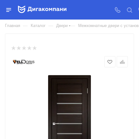
ДВЕРЬ МЕЖКОМНАТНАЯ
VELLDORIS UNICA 1 3D FLEX
—
—
—
Главная
Каталог
Двери
Межкомнатные двери с установк