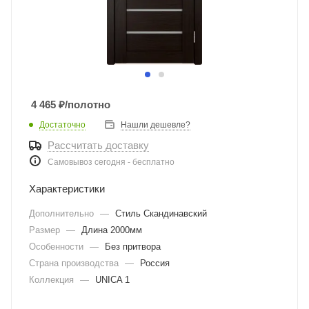
4 465
₽
/полотно
Достаточно
Нашли дешевле?
Рассчитать доставку
Самовывоз сегодня - бесплатно
Характеристики
Дополнительно
—
Стиль Скандинавский
Размер
—
Длина 2000мм
Особенности
—
Без притвора
Страна производства
—
Россия
Коллекция
—
UNICA 1