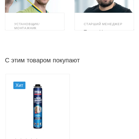
УСТАНОВЩИК/
СТАРШИЙ МЕНЕДЖЕР
МОНТАЖНИК
Тимур Назиров
Илья Ахметзянов
С этим товаром покупают
Хит