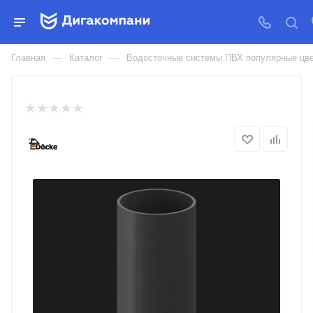
ТРУБА ВОДОСТОЧНАЯ Ø86 3 М
PREMIUM DÖCKE
—
—
Главная
Каталог
Водосточные системы ПВХ популярные цве