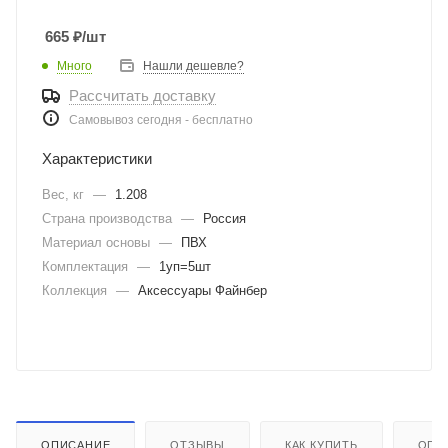
665
₽
/шт
Много
Нашли дешевле?
Рассчитать доставку
Самовывоз сегодня - бесплатно
Характеристики
Вес, кг
—
1.208
Страна производства
—
Россия
Материал основы
—
ПВХ
Комплектация
—
1уп=5шт
Коллекция
—
Аксессуары Файнбер
ОПИСАНИЕ
ОТЗЫВЫ
КАК КУПИТЬ
ОПЛ