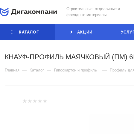
Строительные, отделочные и
фасадные материалы
КАТАЛОГ
АКЦИИ
УСЛУ
КНАУФ-ПРОФИЛЬ МАЯЧКОВЫЙ (ПМ) 
—
—
—
Главная
Каталог
Гипсокартон и профиль
Профиль дл