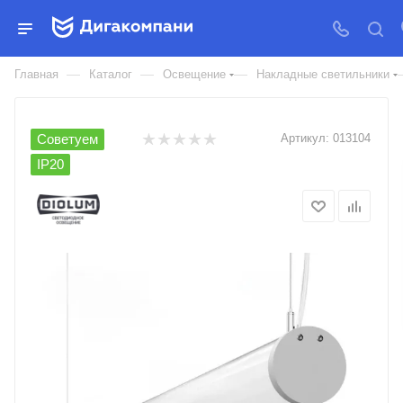
СВЕТИЛЬНИК СВЕТОДИОДНЫЙ
LD60 ДИОЛУМ
—
—
—
Главная
Каталог
Освещение
Накладные светильники
Советуем
Артикул:
013104
IP20