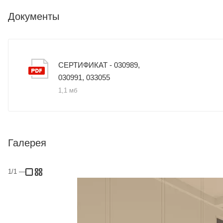
Документы
СЕРТИФИКАТ - 030989,
030991, 033055
1,1 мб
Галерея
1/1
—