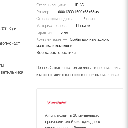
Степень защиты:
—
IP 65
Размер
—
600/1200/1500х68х68мм
Страна производства
—
Россия
Материал основы
—
Пластик
000 K) и
Гарантия
—
5 лет
Комплектация
—
Скобы для накладного
допускает
монтажа в комплекте
Все характеристики
мы
Цена действительна только для интернет-магазина
светильника
и может отличаться от цен в розничных магазинах
Аrlight входит в 10 крупнейших
производителей светодиодного
оборудования в России.