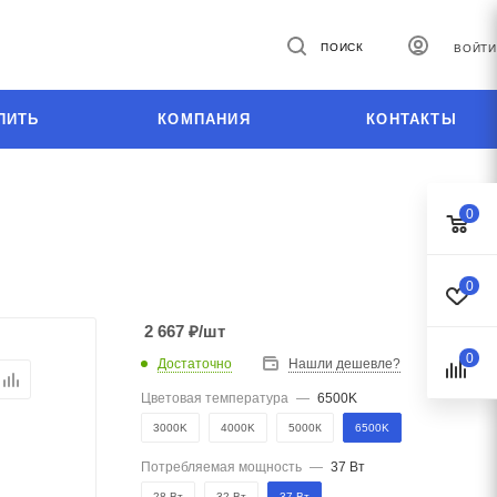
ПОИСК
ВОЙТИ
ПИТЬ
КОМПАНИЯ
КОНТАКТЫ
0
0
2 667
₽
/шт
0
Достаточно
Нашли дешевле?
Цветовая температура
—
6500K
3000K
4000K
5000К
6500K
Потребляемая мощность
—
37 Вт
28 Вт
32 Вт
37 Вт