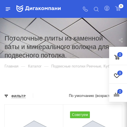
0
Потолочные плиты из каменной
ваты и минерального волокна для
подвесного потолка.
3
0
—
—
Главная
Каталог
Подвесные потолки Реечные, Кубота, Ми
0
0
По умолчанию (возрастание)
ФИЛЬТР
Советуем