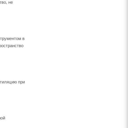
во, не
струментом в
ространство
нтиляцию при
ной