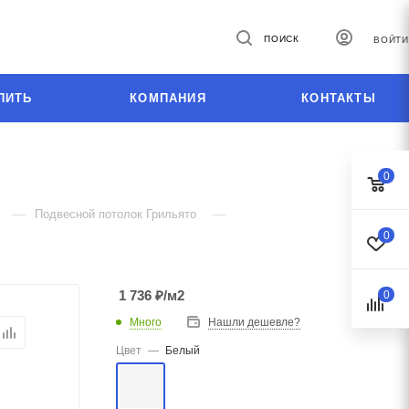
ПОИСК
ВОЙТИ
ПИТЬ
КОМПАНИЯ
КОНТАКТЫ
0
—
—
Подвесной потолок Грильято
0
1 736
₽
/м2
0
Много
Нашли дешевле?
Цвет
—
Белый