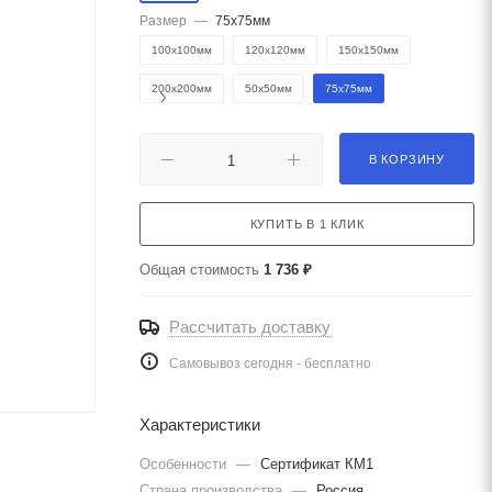
Размер
—
75х75мм
100х100мм
120х120мм
150х150мм
200х200мм
50х50мм
75х75мм
В КОРЗИНУ
КУПИТЬ В 1 КЛИК
Общая стоимость
1 736 ₽
Рассчитать доставку
Самовывоз сегодня - бесплатно
Характеристики
Особенности
—
Сертификат КМ1
Страна производства
—
Россия