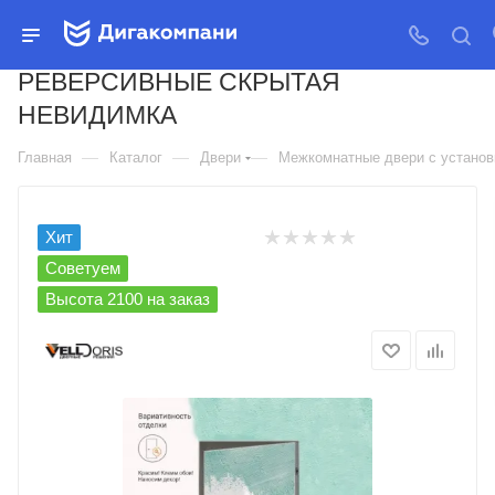
ДВЕРЬ МЕЖКОМНАТНАЯ
VELLDORIS INVISIBLE
РЕВЕРСИВНЫЕ СКРЫТАЯ
НЕВИДИМКА
—
—
—
Главная
Каталог
Двери
Межкомнатные двери с установк
Хит
Советуем
Высота 2100 на заказ