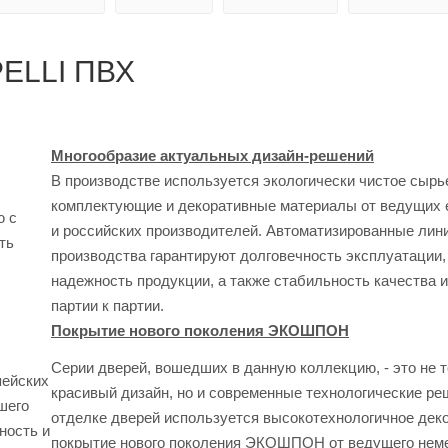
ELLI ПВХ
Многообразие актуальных дизайн-решений
В производстве используется экологически чистое сырь
комплектующие и декоративные материалы от ведущих 
ю с
и российских производителей. Автоматизированные лин
ть
производства гарантируют долговечность эксплуатации,
надежность продукции, а также стабильность качества 
партии к партии.
Покрытие нового поколения ЭКОШПОН
Серии дверей, вошедших в данную коллекцию, - это не 
пейских
красивый дизайн, но и современные технологические ре
шего
отделке дверей используется высокотехнологичное дек
ность и
покрытие нового поколения ЭКОШПОН от ведущего нем