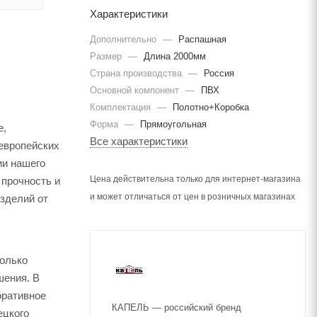
Характеристики
Дополнительно
—
Распашная
Размер
—
Длина 2000мм
Страна производства
—
Россия
Основной компонент
—
ПВХ
Комплектация
—
Полотно+Коробка
Форма
—
Прямоугольная
е,
Все характеристики
европейских
ии нашего
Цена действительна только для интернет-магазина
 прочность и
и может отличаться от цен в розничных магазинах
изделий от
только
шения. В
оративное
КАПЕЛЬ — российский бренд
ецкого