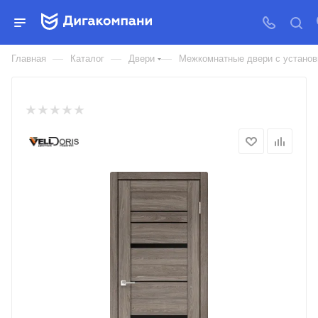
ДВЕРЬ МЕЖКОМНАТНАЯ
VELLDORIS ECO FLEX CITY 2
—
—
—
Главная
Каталог
Двери
Межкомнатные двери с установк