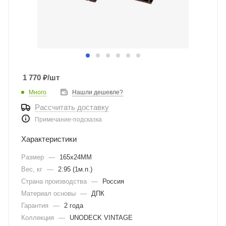
1 770
₽
/шт
Много
Нашли дешевле?
Рассчитать доставку
Примечание-подсказка
Характеристики
Размер
—
165х24ММ
Вес, кг
—
2.95 (1м.п.)
Страна производства
—
Россия
Материал основы
—
ДПК
Гарантия
—
2 года
Коллекция
—
UNODECK VINTAGE