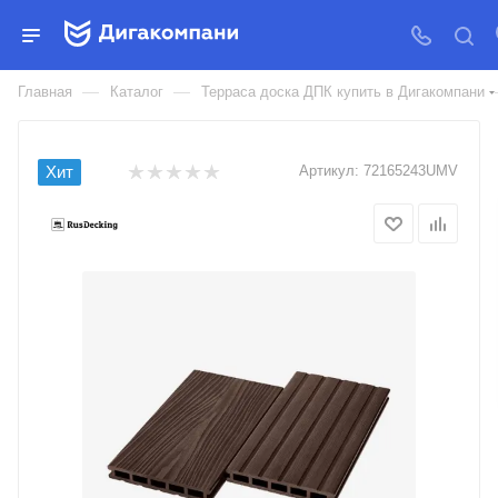
ТЕРРАСНАЯ ДОСКА UNODECK
MOGANO 165x24ММ
—
—
Главная
Каталог
Терраса доска ДПК купить в Дигакомпани
Хит
Артикул:
72165243UMV