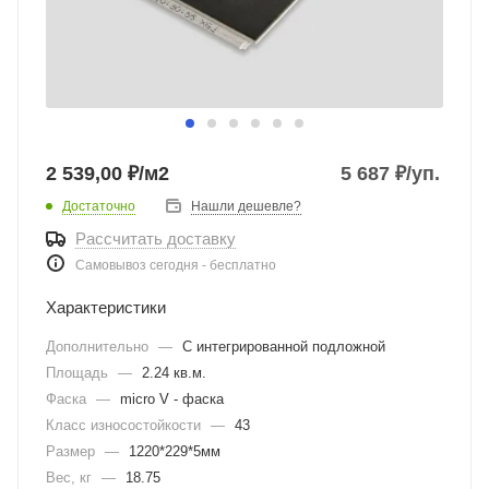
2 539,00 ₽/м2
5 687
₽
/уп.
Достаточно
Нашли дешевле?
Рассчитать доставку
Самовывоз сегодня - бесплатно
Характеристики
Дополнительно
—
С интегрированной подложной
Площадь
—
2.24 кв.м.
Фаска
—
micro V - фаска
Класс износостойкости
—
43
Размер
—
1220*229*5мм
Вес, кг
—
18.75