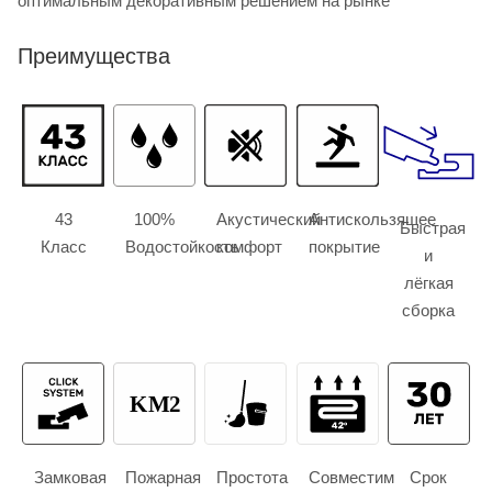
оптимальным декоративным решением на рынке
Преимущества
43
100%
Акустический
Антискользящее
Быстрая
Класс
Водостойкость
комфорт
покрытие
и
лёгкая
сборка
KM2
Замковая
Пожарная
Простота
Совместим
Срок