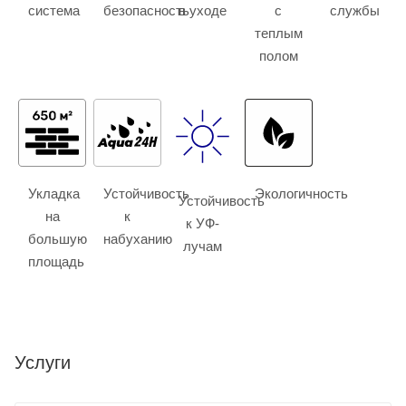
система
безопасность
в уходе
с
службы
теплым
полом
Укладка
Устойчивость
Экологичность
Устойчивость
на
к
к УФ-
большую
набуханию
лучам
площадь
Услуги