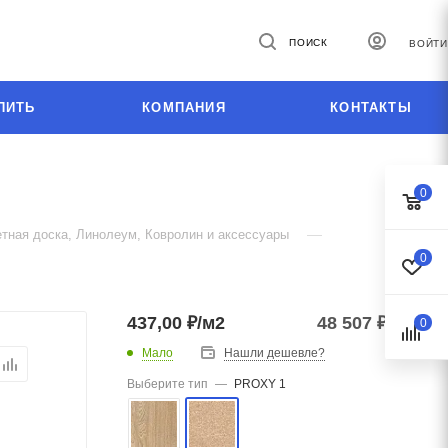
ПОИСК
ВОЙТИ
ПИТЬ
КОМПАНИЯ
КОНТАКТЫ
0
—
тная доска, Линолеум, Ковролин и аксессуары
0
437,00 ₽/м2
48 507
₽
/рул.
0
Мало
Нашли дешевле?
Выберите тип
—
PROXY 1