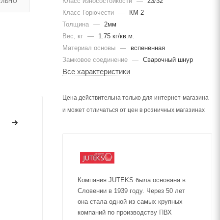
Класс износостойкости
—
23/32
ЕЛЬНО
Класс Горючести
—
КМ 2
Толщина
—
2мм
Вес, кг
—
1.75 кг/кв.м.
Материал основы
—
вспененная
Замковое соединение
—
Сварочный шнур
Все характеристики
Цена действительна только для интернет-магазина
и может отличаться от цен в розничных магазинах
Компания JUTEKS была основана в
Словении в 1939 году. Через 50 лет
она стала одной из самых крупных
компаний по производству ПВХ