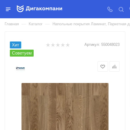
ПАРКЕТНАЯ ДОСКА TARKETT
КОЛЛЕКЦИЯ RUMBA 2V
—
—
Главная
Каталог
Напольные покрытия Ламинат, Паркетная д
Хит
Артикул:
550048023
Советуем