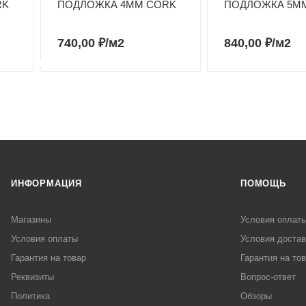
RK
ПОДЛОЖКА 4ММ CORK
ПОДЛОЖКА 5М
740,00
₽
/м2
840,00
₽
/м2
ИНФОРМАЦИЯ
ПОМОЩЬ
Магазины
Условия оплат
Условия оплаты
Условия достав
Гарантия на товар
Гарантия на то
Реквизиты
Вопрос-ответ
Политика
Обзоры