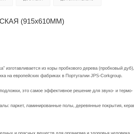
КАЯ (915х610ММ)
а" изготавливается из коры пробкового дерева (пробковый дуб),
ка на европейских фабриках в Португалии JPS-Corkgroup.
 подложки, это самое эффективное решение для звуко- и термо-
лы: паркет, ламинированные полы, деревянные покрытия, кера
едных и опасных веществ для организма и здоровья человека.