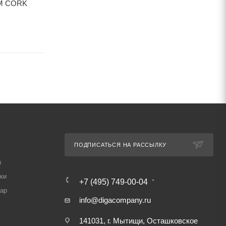
М CORK
ПОДЛОЖКА 6мм CORK
ПОДЛОЖК
1 075,00
₽
/м2
1 980,00
ПОДПИСАТЬСЯ НА РАССЫЛКУ
ы
ки
+7 (495) 749-00-04
вар
info@digacompany.ru
141031, г. Мытищи, Осташковское