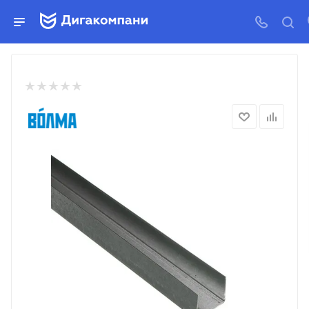
ПРОФИЛЬ ПНП 28*27 ВО́ЛМА
—
—
—
Главная
Каталог
Гипсокартон и профиль
Профиль для 