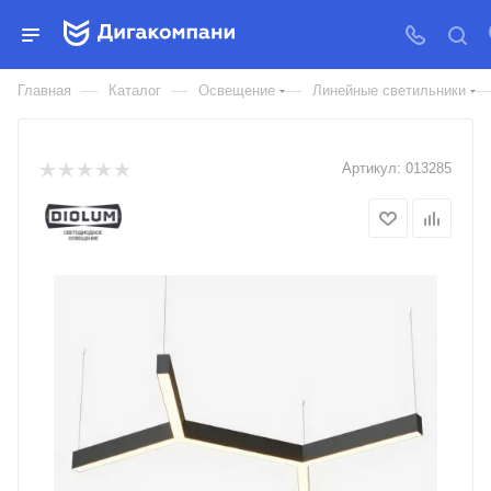
ПОДВЕСНОЙ СВЕТИЛЬНИК
LP85-TRIOLA-DUO-500
—
—
—
Главная
Каталог
Освещение
Линейные светильники
Артикул:
013285