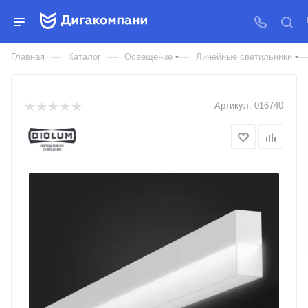
СВЕТИЛЬНИК СВЕТОДИОДНЫЙ
FTP-WISP-RAY
—
—
—
Главная
Каталог
Освещение
Линейные светильники
Артикул:
016740