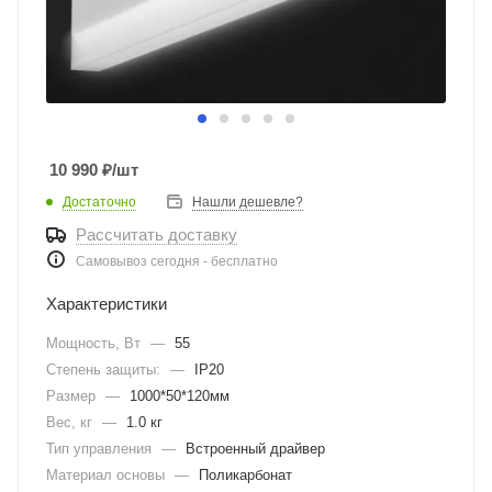
10 990
₽
/шт
Достаточно
Нашли дешевле?
Рассчитать доставку
Самовывоз сегодня - бесплатно
Характеристики
Мощность, Вт
—
55
Степень защиты:
—
IP20
Размер
—
1000*50*120мм
Вес, кг
—
1.0 кг
Тип управления
—
Встроенный драйвер
Материал основы
—
Поликарбонат