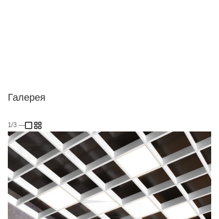
Галерея
1/3
—