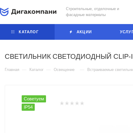
Строительные, отделочные и
фасадные материалы
КАТАЛОГ
АКЦИИ
УСЛУ
СВЕТИЛЬНИК СВЕТОДИОДНЫЙ CLIP-IN
—
—
—
Главная
Каталог
Освещение
Встраиваемые светильн
Советуем
IP54