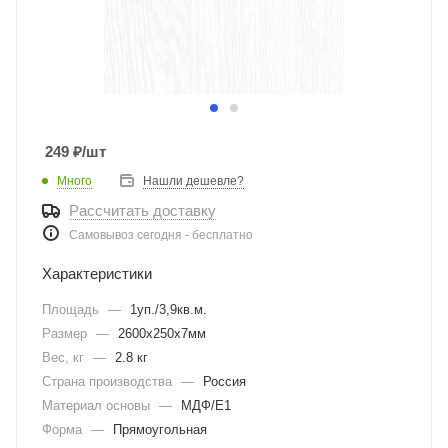
249
₽
/шт
Много
Нашли дешевле?
Рассчитать доставку
Самовывоз сегодня - бесплатно
Характеристики
Площадь
—
1уп./3,9кв.м.
Размер
—
2600х250х7мм
Вес, кг
—
2.8 кг
Страна производства
—
Россия
Материал основы
—
МДФ/E1
Форма
—
Прямоугольная