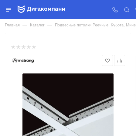
Т-ПРОФИЛЬ ARMSTRONG
PRELUDE XL 24ММ БЕЛЫЙ
—
—
Главная
Каталог
Подвесные потолки Реечные, Кубота, Ми