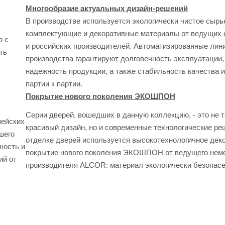
Многообразие актуальных дизайн-решений
В производстве используется экологически чистое сырь
комплектующие и декоративные материалы от ведущих 
ю с
и российских производителей. Автоматизированные лин
ть
производства гарантируют долговечность эксплуатации,
надежность продукции, а также стабильность качества 
партии к партии.
Покрытие нового поколения ЭКОШПОН
Серии дверей, вошедших в данную коллекцию, - это не 
пейских
красивый дизайн, но и современные технологические ре
шего
отделке дверей используется высокотехнологичное дек
ность и
покрытие нового поколения ЭКОШПОН от ведущего нем
ий от
производителя ALCOR: материал экологически безопас