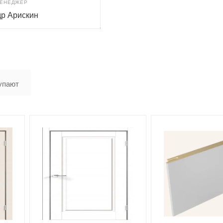
МЕНЕДЖЕР
р Арискин
упают