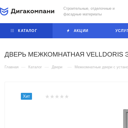
Строительные, отделочные и
фасадные материалы
КАТАЛОГ
АКЦИИ
УСЛУ
ДВЕРЬ МЕЖКОМНАТНАЯ VELLDORIS Э
—
—
—
Главная
Каталог
Двери
Межкомнатные двери с устано
Хит