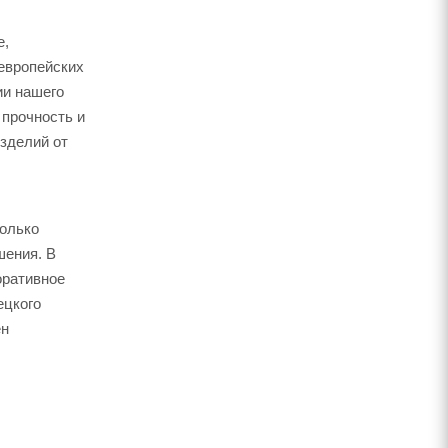
е,
европейских
ии нашего
 прочность и
изделий от
только
шения. В
оративное
ецкого
ен