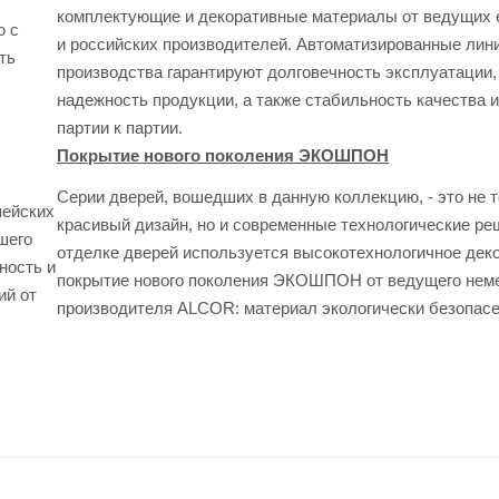
комплектующие и декоративные материалы от ведущих 
ю с
и российских производителей. Автоматизированные лин
ть
производства гарантируют долговечность эксплуатации,
надежность продукции, а также стабильность качества 
партии к партии.
Покрытие нового поколения ЭКОШПОН
Серии дверей, вошедших в данную коллекцию, - это не 
пейских
красивый дизайн, но и современные технологические ре
шего
отделке дверей используется высокотехнологичное дек
ность и
покрытие нового поколения ЭКОШПОН от ведущего нем
ий от
производителя ALCOR: материал экологически безопас