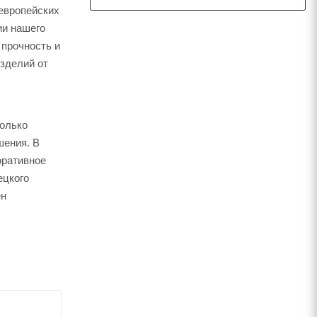
европейских
ии нашего
 прочность и
изделий от
только
шения. В
оративное
ецкого
ен