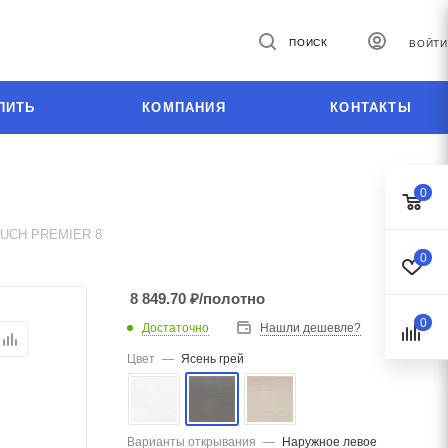
ПОИСК
ВОЙТИ
ПИТЬ
КОМПАНИЯ
КОНТАКТЫ
0
UCH PREMIER 8
0
8 849.70
₽
/полотно
0
Достаточно
Нашли дешевле?
Цвет
—
Ясень грей
Варианты открывания
—
Наружное левое