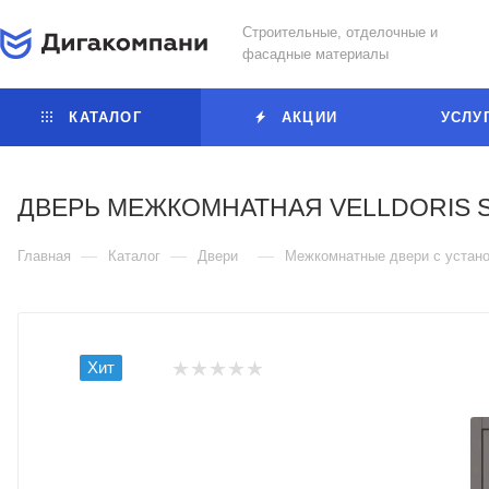
Строительные, отделочные и
фасадные материалы
КАТАЛОГ
АКЦИИ
УСЛУ
ДВЕРЬ МЕЖКОМНАТНАЯ VELLDORIS 
—
—
—
Главная
Каталог
Двери
Межкомнатные двери с устано
Хит