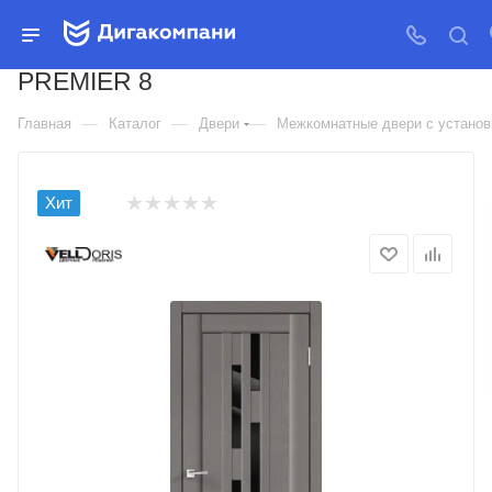
ДВЕРЬ МЕЖКОМНАТНАЯ
VELLDORIS SOFTTOUCH
PREMIER 8
—
—
—
Главная
Каталог
Двери
Межкомнатные двери с установк
Хит