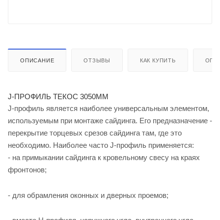
ОПИСАНИЕ
ОТЗЫВЫ
КАК КУПИТЬ
ОПЛ
J-ПРОФИЛЬ ТЕКОС 3050ММ
J-профиль является наиболее универсальным элементом,
используемым при монтаже сайдинга. Его предназначение -
перекрытие торцевых срезов сайдинга там, где это
необходимо. Наиболее часто J-профиль применяется:
- на примыкании сайдинга к кровельному свесу на краях
фронтонов;
- для обрамления оконных и дверных проемов;