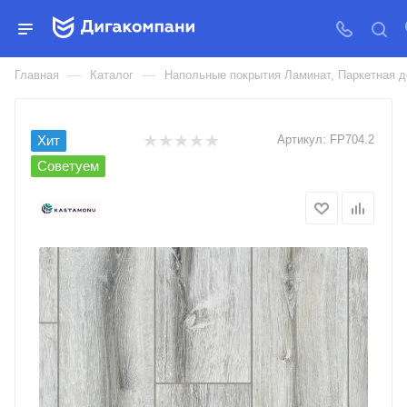
ЛАМИНАТ КАСТАМОНУ
КОЛЛЕКЦИЯ BLUE 33КЛ/8ММ/4V
—
—
Главная
Каталог
Напольные покрытия Ламинат, Паркетная д
Хит
Артикул:
FP704.2
Советуем