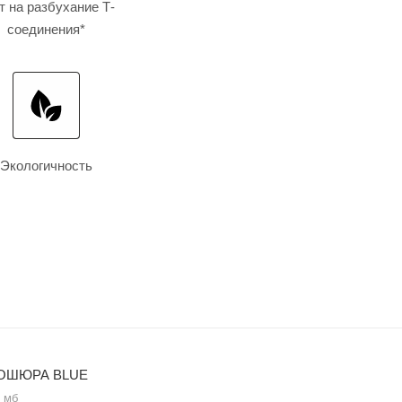
т на разбухание Т-
соединения*
Экологичность
ОШЮРА BLUE
2 мб