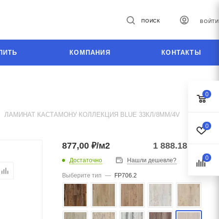
ПОИСК
ВОЙТИ
ПИТЬ
КОМПАНИЯ
КОНТАКТЫ
0
ЛАМИНАТ КАСТАМОНУ КОЛЛЕКЦИЯ BLUE 33КЛ/8ММ/4V
0
877,00 ₽/м2
1 888.18
₽
/уп.
0
Достаточно
Нашли дешевле?
Выберите тип
—
FP706.2