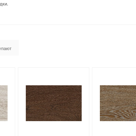
дки.
упают