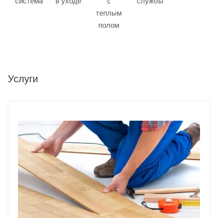
система
в уходе
с
службы
теплым
полом
Услуги