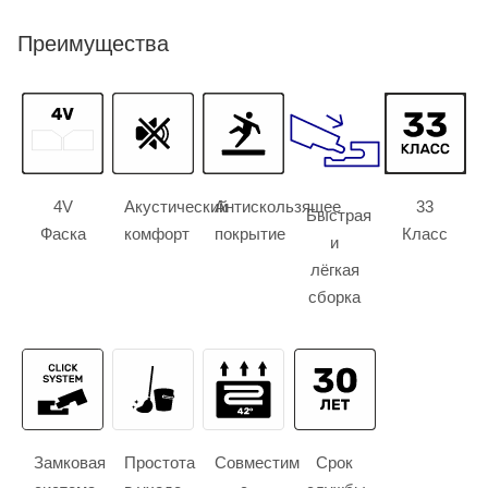
Преимущества
4V
Акустический
Антискользящее
33
Быстрая
Фаска
комфорт
покрытие
Класс
и
лёгкая
сборка
Замковая
Простота
Совместим
Срок