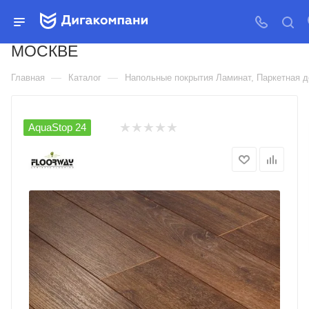
ЛАМИНАТ FLOORWAY® 33КЛ
(АС5)/4V/12.3ММ КУПИТЬ В
МОСКВЕ
—
—
Главная
Каталог
Напольные покрытия Ламинат, Паркетная д
AquaStop 24