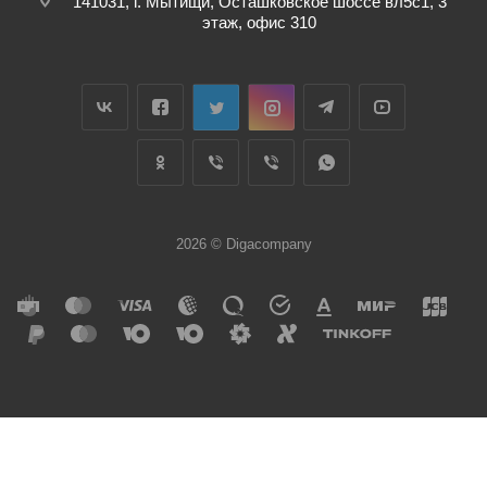
141031, г. Мытищи, Осташковское шоссе вл5с1, 3
этаж, офис 310
2026 © Digacompany