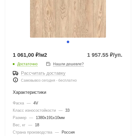
1 061,00 ₽/м2
1 957.55
₽
/уп.
Достаточно
Нашли дешевле?
Рассчитать доставку
Самовывоз сегодня - бесплатно
Характеристики
Фаска
—
4V
Класс износостойкости
—
33
Размер
—
1380х191х10мм
Вес, кг
—
18
Страна производства
—
Россия