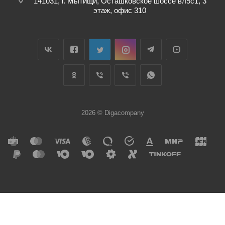
141031, г. Мытищи, Осташковское шоссе вл5с1, 3
этаж, офис 310
2026 © Digacompany