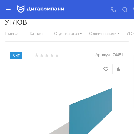
УГОЛОК ПЛАСТИКОВЫЙ БЕЛЫЙ
3М ДЛЯ ОТДЕЛКИ ОТКОСОВ И
УГЛОВ
—
—
—
—
Главная
Каталог
Отделка окон
Сэнвич панели
УГО
Хит
Артикул:
74451