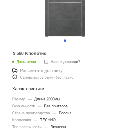
9 560
₽
/полотно
Достаточно
Нашли дешевле?
Рассчитать доставку
Самовывоз сегодня - бесплатно
Характеристики
Размер
—
Длина 2000мм
Особенности
—
Без притвора
Страна производства
—
Россия
Коллекция
—
TECHNO
Тип поверхности
—
Экошпон