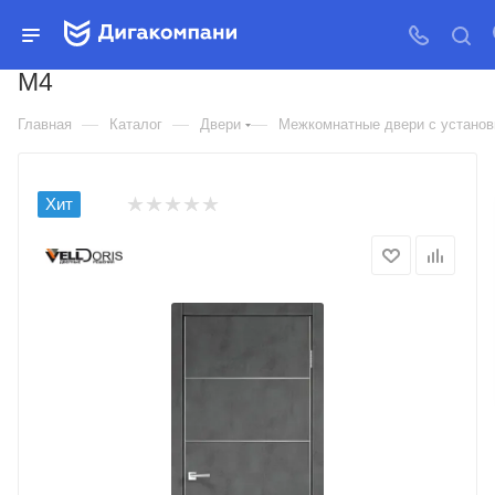
ДВЕРЬ МЕЖКОМНАТНАЯ
VELLDORIS ЭКОШПОН TECHNO
M4
—
—
—
Главная
Каталог
Двери
Межкомнатные двери с установк
Хит