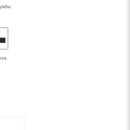
лужбы
ска