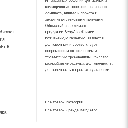
интерьерных решений для жилых и
коммерческих проектов, начиная от
ламината, винила и паркета и
заканчивая стеновыми панелями.
Обширный ассортимент
ыбирают
продукции BerryAlloc® имеет
пожизненную гарантию, является
тия
долговечным и соответствует
льные
современным эстетическим и
техническим требованиям: качество,
разнообразие отделки, долговечность,
долговечность и простота установки.
Все товары категории
Все товары бренда Berry Alloc
яка,