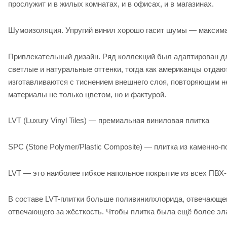
прослужит и в жилых комнатах, и в офисах, и в магазинах.
Шумоизоляция. Упругий винил хорошо гасит шумы — максима
Привлекательный дизайн. Ряд коллекций был адаптирован дл
светлые и натуральные оттенки, тогда как американцы отда
изготавливаются с тиснением внешнего слоя, повторяющим н
материалы не только цветом, но и фактурой.
LVT (Luxury Vinyl Tiles) — премиальная виниловая плитка
SPC (Stone Polymer/Plastic Composite) — плитка из каменно-п
LVT — это наиболее гибкое напольное покрытие из всех ПВХ-
В составе LVT-плитки больше поливинилхлорида, отвечающег
отвечающего за жёсткость. Чтобы плитка была ещё более эл