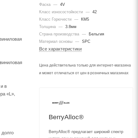
Фаска
—
4V
Класс износостойкости
—
42
Класс Горючести
—
КМ5
Толщина
—
3.8мм
Страна производства
—
Бельгия
 виниловая
Материал основы
—
SPC
Все характеристики
 виниловая
Цена действительна только для интернет-магазина
и может отличаться от цен в розничных магазинах
и в
ра «L»,
BerryAlloc®
BerryAlloc® предлагает широкий спектр
 долго