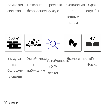
Замковая
Пожарная
Простота
Совместим
Срок
система
безопасность
в уходе
с
службы
теплым
полом
Укладка
Устойчивость
Экологичность
4V
Устойчивость
на
к
Фаска
к УФ-
большую
набуханию
лучам
площадь
Услуги