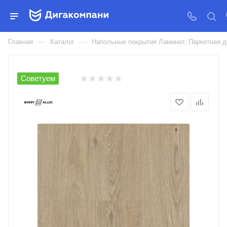
ЛАМИНАТ BERRYALLOC КВАРЦ
ВИНИЛ SPC LIVE
—
—
Главная
Каталог
Напольные покрытия Ламинат, Паркетная д
Советуем