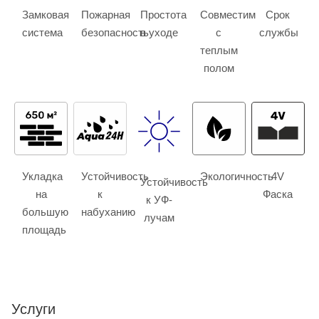
Замковая
Пожарная
Простота
Совместим
Срок
система
безопасность
в уходе
с
службы
теплым
полом
Укладка
Устойчивость
Экологичность
4V
Устойчивость
на
к
Фаска
к УФ-
большую
набуханию
лучам
площадь
Услуги