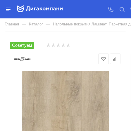
ЛАМИНАТ BERRYALLOC КВАРЦ
ВИНИЛ SPC LIVE
—
—
Главная
Каталог
Напольные покрытия Ламинат, Паркетная д
Советуем