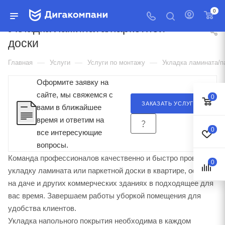
0
Укладка ламината/паркетной
доски
—
—
—
Главная
Услуги
Услуги по монтажу
Укладка ламината/п
Оформите заявку на
сайте, мы свяжемся с
0
ЗАКАЗАТЬ УСЛУГУ
вами в ближайшее
время и ответим на
0
все интересующие
вопросы.
Команда профессионалов качественно и быстро проведет
0
укладку ламината или паркетной доски в квартире, офисе,
на даче и других коммерческих зданиях в подходящее для
вас время. Завершаем работы уборкой помещения для
удобства клиентов.
Укладка напольного покрытия необходима в каждом