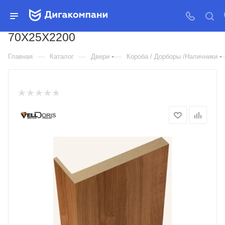
ДВЕРНОЙ НАЛИЧНИК L
ТЕЛЕСКОПИЧЕСКИЙ ЭКОШПОН
70Х25Х2200
—
—
—
Главная
Каталог
Двери
Короба / Дорборы /Наличники