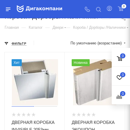
0
Короба / Дорборы /Наличники
23
—
—
—
Главная
Каталог
Двери
Короба / Дорборы /Наличники
По умолчанию (возрастание)
ФИЛЬТР
0
Хит
Новинка
0
0
ДВЕРНАЯ КОРОБКА
ДВЕРНАЯ КОРОБКА
INVISIBLE 2053мм
ЭКОШПОН