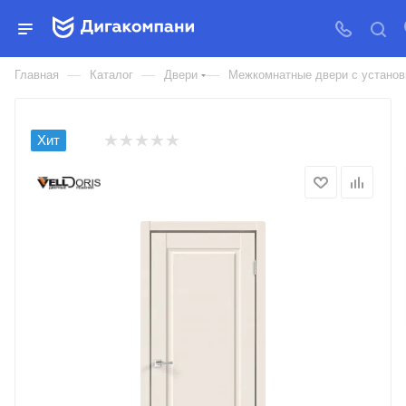
ДВЕРЬ МЕЖКОМНАТНАЯ
VELLDORIS ЭКОШПОН VILLA 4P
—
—
—
Главная
Каталог
Двери
Межкомнатные двери с установк
Хит